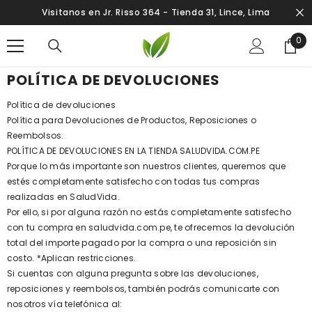
SALTAR AL CONTENIDO
Visitanos en Jr. Risso 364 - Tienda 31, Lince, Lima
0
0
ite
POLÍTICA DE DEVOLUCIONES
Política de devoluciones
Política para Devoluciones de Productos, Reposiciones o
Reembolsos.
POLÍTICA DE DEVOLUCIONES EN LA TIENDA SALUDVIDA.COM.PE
Porque lo más importante son nuestros clientes, queremos que
estés completamente satisfecho con todas tus compras
realizadas en SaludVida.
Por ello, si por alguna razón no estás completamente satisfecho
con tu compra en saludvida.com.pe, te ofrecemos la devolución
total del importe pagado por la compra o una reposición sin
costo. *Aplican restricciones.
Si cuentas con alguna pregunta sobre las devoluciones,
reposiciones y reembolsos, también podrás comunicarte con
nosotros vía telefónica al: