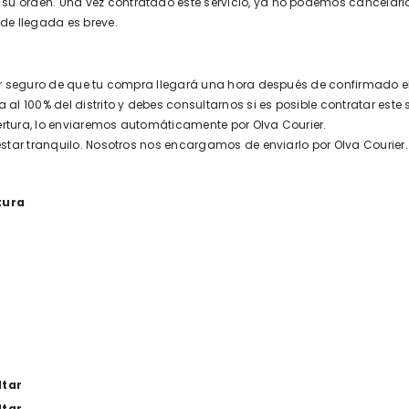
su orden. Una vez contratado este servicio, ya no podemos cancelarlo
 de llegada es breve.
star seguro de que tu compra llegará una hora después de confirmado e
al 100% del distrito y debes consultarnos si es posible contratar este s
ertura, lo enviaremos automáticamente por Olva Courier.
 estar tranquilo. Nosotros nos encargamos de enviarlo por Olva Courier.
tura
ltar
ltar