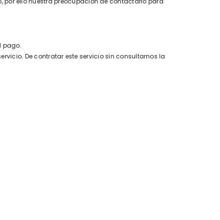
, por ello nuestra preocupación de contactarlo para
l pago.
ervicio. De contratar este servicio sin consultarnos la