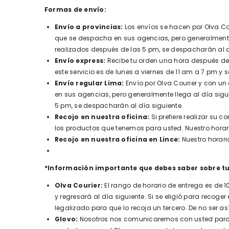
Formas de envío:
Envío a provincias:
Los envíos se hacen por Olva Cou
que se despacha en sus agencias, pero generalmente 
realizados después de las 5 pm, se despacharán al d
Envío express:
Recibe tu orden una hora después de c
este servicio es de lunes a viernes de 11 am a 7 pm y
Envío regular Lima:
Envío por Olva Courier y con un
en sus agencias, pero generalmente llega al día sig
5 pm, se despacharán al día siguiente.
Recojo en nuestra oficina:
Si prefiere realizar su
los productos que tenemos para usted. Nuestro horario
Recojo en nuestra oficina en Lince:
Nuestro horario
*Información importante que debes saber sobre tu
Olva Courier:
El rango de horario de entrega es de 1
y regresará al día siguiente. Si se eligió para recoger
legalizado para que lo recoja un tercero. De no ser as
Glovo:
Nosotros nos comunicaremos con usted para c