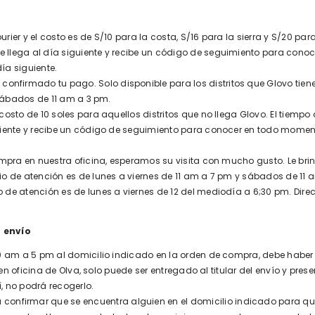
rier y el costo es de S/10 para la costa, S/16 para la sierra y S/20 pa
llega al día siguiente y recibe un código de seguimiento para conoc
ía siguiente.
onfirmado tu pago. Solo disponible para los distritos que Glovo tiene c
 sábados de 11 am a 3 pm.
 costo de 10 soles para aquellos distritos que no llega Glovo. El tie
uiente y recibe un código de seguimiento para conocer en todo moment
 compra en nuestra oficina, esperamos su visita con mucho gusto. Le 
 de atención es de lunes a viernes de 11 am a 7 pm y sábados de 11 am
 de atención es de lunes a viernes de 12 del mediodía a 6;30 pm. Direcci
 envío
0 am a 5 pm al domicilio indicado en la orden de compra, debe haber al
 en oficina de Olva, solo puede ser entregado al titular del envío y pres
í, no podrá recogerlo.
onfirmar que se encuentra alguien en el domicilio indicado para que