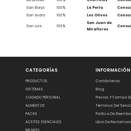
San Borja
100%
La Perla
Consu
San Isidro
100%
Los Olivos
Consu
San Juan de
San Luis
100%
Consu
Miraflores
CATEGORÍAS
INFORMACIÓN
PRODUCTOS
Contáctenos
SISTEMAS
Blog
CUIDADO PERSONAL
Precios Y Formas D
ALIMENTOS
Términos Del Servi
PACKS
Política De Reembo
ACEITES ESENCIALES
Libro De Reclamaci
INFANTIL