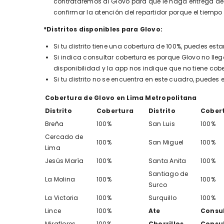
contrataremos al Glovo para que le haga entrega de 
confirmar la atención del repartidor porque el tiempo
*Distritos disponibles para Glovo:
Si tu distrito tiene una cobertura de 100%, puedes e
Si indica consultar cobertura es porque Glovo no llega 
disponibilidad y la app nos indique que no tiene cob
Si tu distrito no se encuentra en este cuadro, puedes
Cobertura de Glovo en Lima Metropolitana
Distrito
Cobertura
Distrito
Cober
Breña
100%
San Luis
100%
Cercado de
100%
San Miguel
100%
Lima
Jesús María
100%
Santa Anita
100%
Santiago de
La Molina
100%
100%
Surco
La Victoria
100%
Surquillo
100%
Lince
100%
Ate
Consu
Miraflores
100%
Chorrillos
Consu