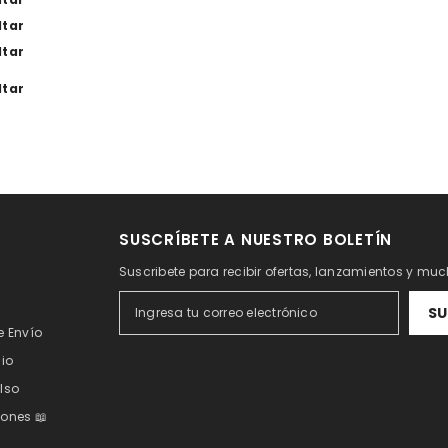
ltar
ltar
ltar
SUSCRÍBETE A NUESTRO BOLETÍN
Suscribete para recibir ofertas, lanzamientos y m
SU
e Envío
cio
lso
ones 📖