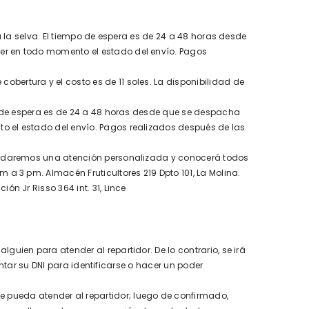
ra la selva. El tiempo de espera es de 24 a 48 horas desde
er en todo momento el estado del envío. Pagos
obertura y el costo es de 11 soles. La disponibilidad de
mpo de espera es de 24 a 48 horas desde que se despacha
o el estado del envío. Pagos realizados después de las
brindaremos una atención personalizada y conocerá todos
 a 3 pm. Almacén Fruticultores 219 Dpto 101, La Molina.
ón Jr Risso 364 int. 31, Lince
guien para atender al repartidor. De lo contrario, se irá
entar su DNI para identificarse o hacer un poder
 pueda atender al repartidor; luego de confirmado,