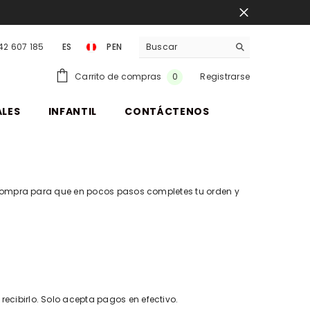
942 607 185
ES
PEN
PEN
0
Carrito de compras
Registrarse
0
items
ALES
INFANTIL
CONTÁCTENOS
compra para que en pocos pasos completes tu orden y
ecibirlo. Solo acepta pagos en efectivo.