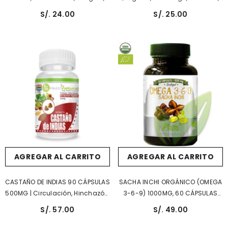
Diabetes, Diurético, Próstata.
Anemia, Huesos, Mal Aliento.
S/. 24.00
S/. 25.00
AGREGAR AL CARRITO
AGREGAR AL CARRITO
CASTAÑO DE INDIAS 90 CÁPSULAS
SACHA INCHI ORGÁNICO (OMEGA
500MG | Circulación, Hinchazón,
3-6-9) 1000MG, 60 CÁPSULAS
Varices.
BLANDAS | Función Cerebral,
S/. 57.00
S/. 49.00
Regulación Hormonal,
Antiinflamatorio.