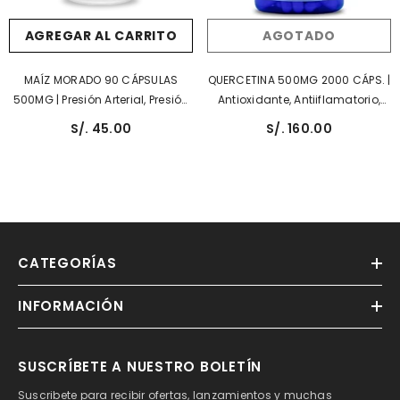
AGREGAR AL CARRITO
AGOTADO
MAÍZ MORADO 90 CÁPSULAS
QUERCETINA 500MG 2000 CÁPS. |
500MG | Presión Arterial, Presión
Antioxidante, Antiiflamatorio,
Sanguínea, Colesterol, Sistema
Anticancerígeno, Alergias,
S/. 45.00
S/. 160.00
Inmunológico.
Asma.
CATEGORÍAS
INFORMACIÓN
SUSCRÍBETE A NUESTRO BOLETÍN
Suscribete para recibir ofertas, lanzamientos y muchas