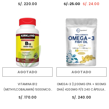
En Polvo 1 Kg
Antiinflamatorio, Función
S/. 220.00
S/. 25.00
S/. 24.00
Cerebral.
AGOTADO
AGOTADO
VITAMINA B12
OMEGA-3 (1,200MG EPA + 900MG
(METHYLCOBALAMIN) 5000MCG,
DHA) 4200MG P/S 240 CÁPSULAS
300 TABLETAS SUBLINGUALES |
| Cerebro, Antiinflamatorio,
S/. 170.00
S/. 240.00
Anemia, Estado De Ánimo,
Depresión, Vista, Diabetes.
Neurotransmisores, Energía,