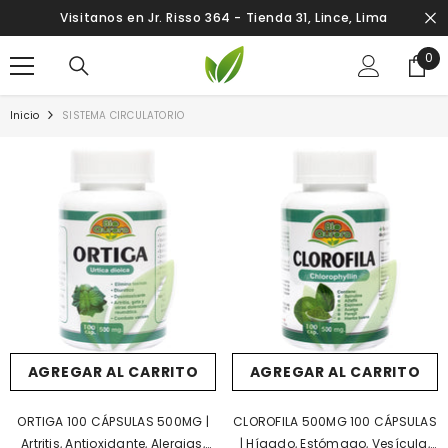
SALTAR AL CONTENIDO
Visitanos en Jr. Risso 364 - Tienda 31, Lince, Lima
0
0
ite
Inicio
SISTEMA CIRCULATORIO
AGREGAR AL CARRITO
AGREGAR AL CARRITO
ORTIGA 100 CÁPSULAS 500MG |
CLOROFILA 500MG 100 CÁPSULAS
Artritis, Antioxidante, Alergias,
| Hígado, Estómago, Vesícula,