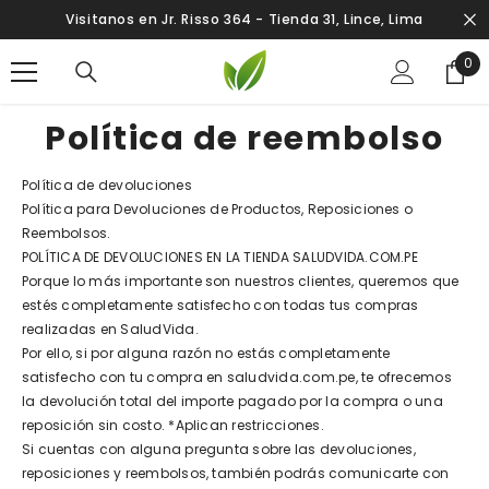
SALTAR AL CONTENIDO
Visitanos en Jr. Risso 364 - Tienda 31, Lince, Lima
0
0
ite
Política de reembolso
Política de devoluciones
Política para Devoluciones de Productos, Reposiciones o
Reembolsos.
POLÍTICA DE DEVOLUCIONES EN LA TIENDA SALUDVIDA.COM.PE
Porque lo más importante son nuestros clientes, queremos que
estés completamente satisfecho con todas tus compras
realizadas en SaludVida.
Por ello, si por alguna razón no estás completamente
satisfecho con tu compra en saludvida.com.pe, te ofrecemos
la devolución total del importe pagado por la compra o una
reposición sin costo. *Aplican restricciones.
Si cuentas con alguna pregunta sobre las devoluciones,
reposiciones y reembolsos, también podrás comunicarte con