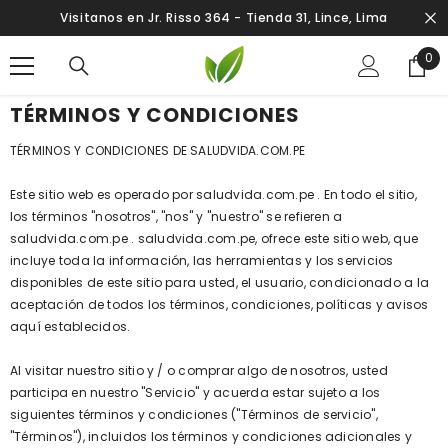
SALTAR AL CONTENIDO
Visitanos en Jr. Risso 364 - Tienda 31, Lince, Lima
0
0
ite
TÉRMINOS Y CONDICIONES
TÉRMINOS Y CONDICIONES DE SALUDVIDA.COM.PE
Este sitio web es operado por saludvida.com.pe . En todo el sitio,
los términos "nosotros", "nos" y "nuestro" se refieren a
saludvida.com.pe . saludvida.com.pe, ofrece este sitio web, que
incluye toda la información, las herramientas y los servicios
disponibles de este sitio para usted, el usuario, condicionado a la
aceptación de todos los términos, condiciones, políticas y avisos
aquí establecidos.
Al visitar nuestro sitio y / o comprar algo de nosotros, usted
participa en nuestro "Servicio" y acuerda estar sujeto a los
siguientes términos y condiciones ("Términos de servicio",
"Términos"), incluidos los términos y condiciones adicionales y