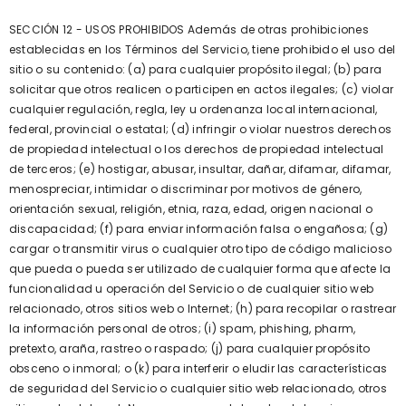
SECCIÓN 12 - USOS PROHIBIDOS Además de otras prohibiciones
establecidas en los Términos del Servicio, tiene prohibido el uso del
sitio o su contenido: (a) para cualquier propósito ilegal; (b) para
solicitar que otros realicen o participen en actos ilegales; (c) violar
cualquier regulación, regla, ley u ordenanza local internacional,
federal, provincial o estatal; (d) infringir o violar nuestros derechos
de propiedad intelectual o los derechos de propiedad intelectual
de terceros; (e) hostigar, abusar, insultar, dañar, difamar, difamar,
menospreciar, intimidar o discriminar por motivos de género,
orientación sexual, religión, etnia, raza, edad, origen nacional o
discapacidad; (f) para enviar información falsa o engañosa; (g)
cargar o transmitir virus o cualquier otro tipo de código malicioso
que pueda o pueda ser utilizado de cualquier forma que afecte la
funcionalidad u operación del Servicio o de cualquier sitio web
relacionado, otros sitios web o Internet; (h) para recopilar o rastrear
la información personal de otros; (i) spam, phishing, pharm,
pretexto, araña, rastreo o raspado; (j) para cualquier propósito
obsceno o inmoral; o (k) para interferir o eludir las características
de seguridad del Servicio o cualquier sitio web relacionado, otros