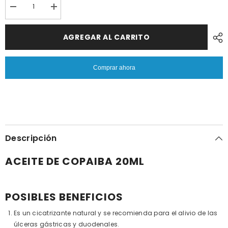
Reducir
Aumentar
cantidad
cantidad
porACEITE
por
DE
ACEITE
AGREGAR AL CARRITO
COPAIBA
DE
20ML.
COPAIBA
|
20ML.
Cicatrizante,
|
Comprar ahora
gastritis
Cicatrizante,
y
gastritis
antiinflamatorio.
y
antiinflamatorio.
Descripción
ACEITE DE COPAIBA 20ML
POSIBLES BENEFICIOS
Es un cicatrizante natural y se recomienda para el alivio de las
úlceras gástricas y duodenales.