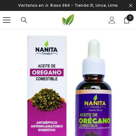
SALTAR AL CONTENIDO
Visitanos en Jr. Risso 364 - Tienda 31, Lince, Lima
0
0
ite