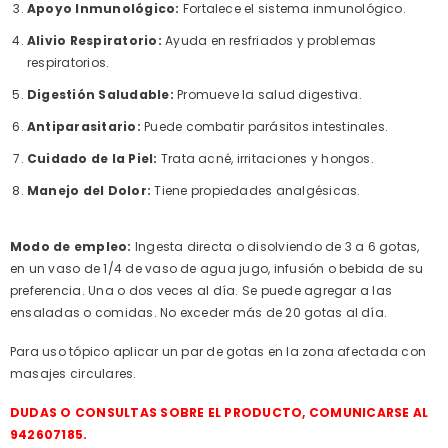
Apoyo Inmunológico:
Fortalece el sistema inmunológico.
Alivio Respiratorio:
Ayuda en resfriados y problemas
respiratorios.
Digestión Saludable:
Promueve la salud digestiva.
Antiparasitario:
Puede combatir parásitos intestinales.
Cuidado de la Piel:
Trata acné, irritaciones y hongos.
Manejo del Dolor:
Tiene propiedades analgésicas.
Modo de empleo:
Ingesta directa o disolviendo de 3 a 6 gotas,
en un vaso de 1/4 de vaso de agua jugo, infusión o bebida de su
preferencia. Una o dos veces al día. Se puede agregar a las
ensaladas o comidas. No exceder más de 20 gotas al día.
Para uso tópico aplicar un par de gotas en la zona afectada con
masajes circulares.
DUDAS O CONSULTAS SOBRE EL PRODUCTO, COMUNICARSE AL
942607185.