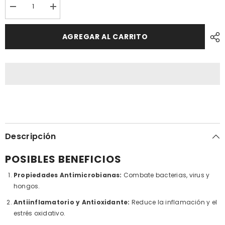
Reducir
Aumentar
cantidad
cantidad
porACEITE
por
DE
ACEITE
AGREGAR AL CARRITO
ORÉGANO
DE
COMESTIBLE
ORÉGANO
30ML
COMESTIBLE
|
30ML
Cándida,
|
Dolor,
Cándida,
Antioxidante.
Dolor,
Antioxidante.
Descripción
POSIBLES BENEFICIOS
Propiedades Antimicrobianas:
Combate bacterias, virus y
hongos.
Antiinflamatorio y Antioxidante:
Reduce la inflamación y el
estrés oxidativo.