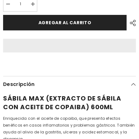
Reducir
Aumentar
cantidad
cantidad
porSÁBILA
por
CON
SÁBILA
AGREGAR AL CARRITO
ACEITE
CON
DE
ACEITE
COPAIBA
DE
(SÁBILA
COPAIBA
MAX)
(SÁBILA
|
MAX)
Gastritis,
|
Úlceras,
Gastritis,
Acidez
Úlceras,
estomacal.
Acidez
estomacal.
Descripción
SÁBILA MAX (EXTRACTO DE SÁBILA
CON ACEITE DE COPAIBA) 600ML
Enriquecida con el aceite de copaiba, que presenta efectos
benéficos en casos inflamatorios y problemas gástricos. También
ayuda al alivio de la gastritis, ulceras y acidez estomacal, y la
dispepsia.