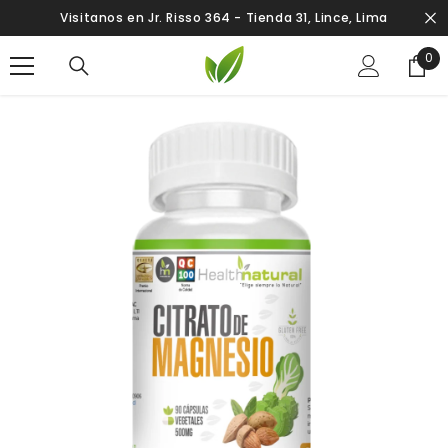
SALTAR AL CONTENIDO
Visitanos en Jr. Risso 364 - Tienda 31, Lince, Lima
0
0
ite