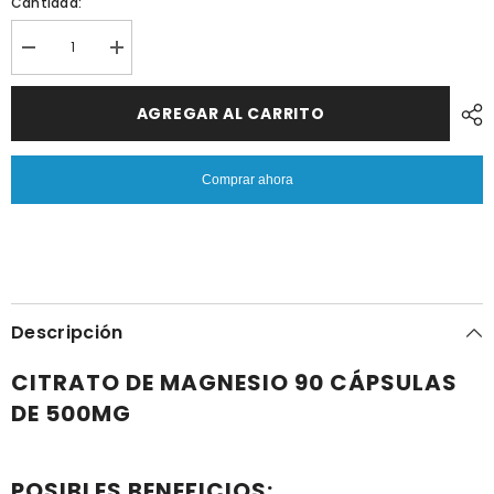
Cantidad:
Reducir
Aumentar
cantidad
cantidad
porCITRATO
por
DE
CITRATO
AGREGAR AL CARRITO
MAGNESIO
DE
90
MAGNESIO
CÁPSULAS
90
500MG
CÁPSULAS
Comprar ahora
|
500MG
Salud
|
ósea,
Salud
Diabetes,
ósea,
Estreñimiento,
Diabetes,
Estrés,
Estreñimiento,
Ansiedad.
Estrés,
Ansiedad.
Descripción
CITRATO DE MAGNESIO 90 CÁPSULAS
DE 500MG
POSIBLES BENEFICIOS: