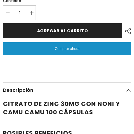
Cantidad:
Reducir
Aumentar
cantidad
cantidad
porCITRATO
por
DE
CITRATO
AGREGAR AL CARRITO
ZINC
DE
30MG
ZINC
100
30MG
CÁPSULAS
100
Comprar ahora
|
CÁPSULAS
Apoyo
|
inmunológico,
Apoyo
Cicatrices,
inmunológico,
Acné,
Cicatrices,
Cabello,
Acné,
Antioxidante.
Cabello,
Antioxidante.
Descripción
CITRATO DE ZINC 30MG CON NONI Y
CAMU CAMU 100 CÁPSULAS
POSIBLES BENEFICIOS