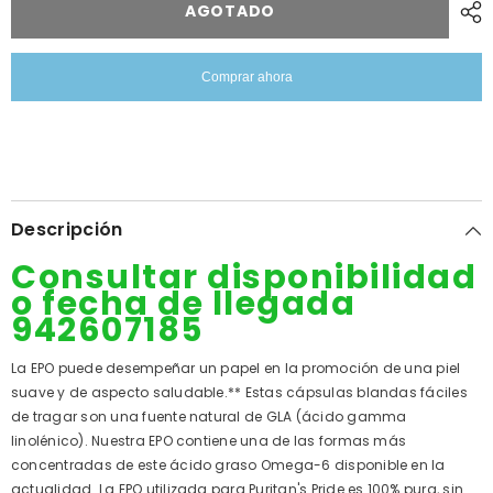
aceite
Onagra
AGOTADO
1300
aceite
mg.
1300
120
mg.
cápsulas
120
Comprar ahora
blandas
cápsulas
blandas
Descripción
Consultar disponibilidad
o fecha de llegada
942607185
La EPO puede desempeñar un papel en la promoción de una piel
suave y de aspecto saludable.** Estas cápsulas blandas fáciles
de tragar son una fuente natural de GLA (ácido gamma
linolénico). Nuestra EPO contiene una de las formas más
concentradas de este ácido graso Omega-6 disponible en la
actualidad. La EPO utilizada para Puritan's Pride es 100% pura, sin