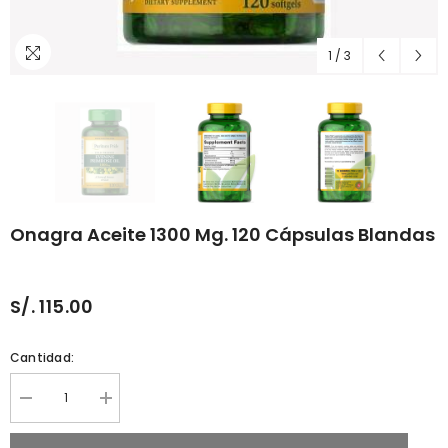
1
/
3
Onagra Aceite 1300 Mg. 120 Cápsulas Blandas
S/. 115.00
Cantidad:
Reducir
Aumentar
cantidad
cantidad
porOnagra
por