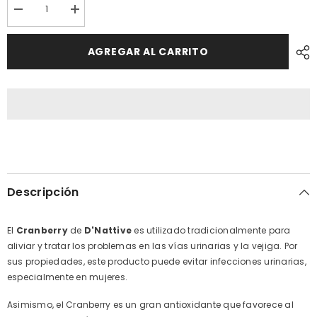
Reducir
Aumentar
cantidad
cantidad
porCranberry
por
500mg
Cranberry
AGREGAR AL CARRITO
100
500mg
cápsulas
100
-
cápsulas
Infecciones
-
Urinarias
Infecciones
-
Urinarias
Vejiga
-
Vejiga
Descripción
El
Cranberry
de
D'Nattive
es utilizado tradicionalmente para
aliviar y tratar los problemas en las vías urinarias y la vejiga. Por
sus propiedades, este producto puede evitar infecciones urinarias,
especialmente en mujeres.
Asimismo, el Cranberry es un gran antioxidante que favorece al