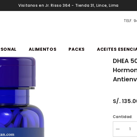
Visitanos en Jr. Risso 364 - Tienda 31, Lince, Lima
TELF. 
RSONAL
ALIMENTOS
PACKS
ACEITES ESENCI
DHEA 50
Hormon
Antienv
S/. 135.
Cantidad:
Reducir
cantidad