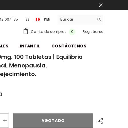
942 607 185
ES
PEN
PEN
0
Carrito de compras
Registrarse
0
items
ALES
INFANTIL
CONTÁCTENOS
mg. 100 Tabletas | Equilibrio
al, Menopausia,
ejecimiento.
00
AGOTADO
Aumentar
cantidad