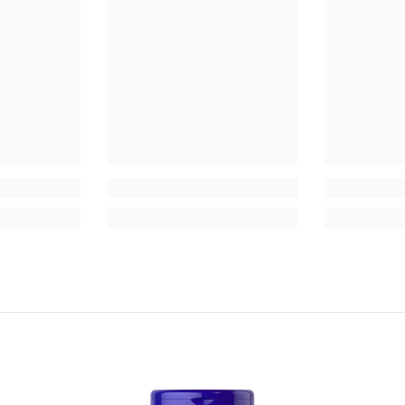
o en la cara (en mujeres), aumento de la transpiración, agresividad, ir
un profesional de la salud calificado y con licencia si experimenta 
no deseado, voz grave, dolor de cabeza, aumento de peso, cambios de hu
dades menstruales u otros síntomas similares. Almacenar a temperatura 