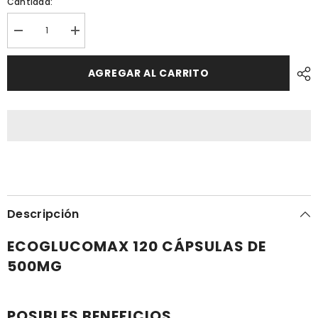
Cantidad:
Reducir
Aumentar
cantidad
cantidad
porECOGLUCOMAX
por
120
ECOGLUCOMAX
AGREGAR AL CARRITO
CÁPSULAS
120
500MG
CÁPSULAS
|
500MG
Diabetes,
|
Colesterol,
Diabetes,
Triglicérdos,
Colesterol,
Hiperglicemia.
Triglicérdos,
Hiperglicemia.
Descripción
ECOGLUCOMAX 120 CÁPSULAS DE
500MG
POSIBLES BENEFICIOS