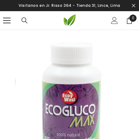
SALTAR AL CONTENIDO
Visitanos en Jr. Risso 364 - Tienda 31, Lince, Lima
0
0
ite