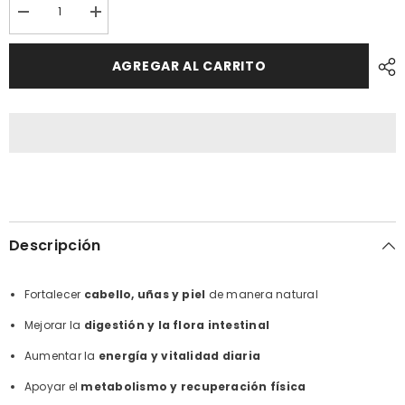
Reducir
Aumentar
cantidad
cantidad
porLevadura
por
de
Levadura
AGREGAR AL CARRITO
Cerveza
de
500g
Cerveza
-
500g
Salud
-
digestiva
Salud
y
digestiva
energía
y
energía
Descripción
Fortalecer
cabello, uñas y piel
de manera natural
Mejorar la
digestión y la flora intestinal
Aumentar la
energía y vitalidad diaria
Apoyar el
metabolismo y recuperación física