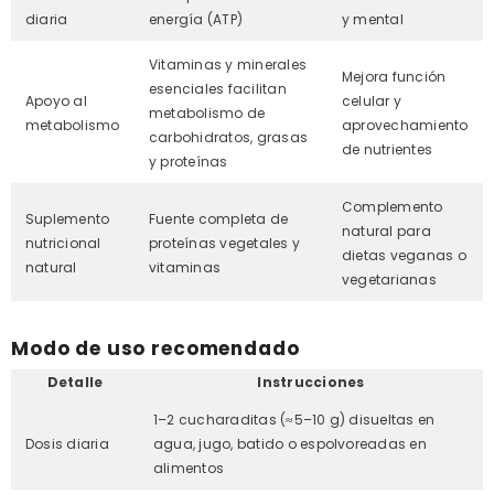
diaria
energía (ATP)
y mental
Vitaminas y minerales
Mejora función
esenciales facilitan
Apoyo al
celular y
metabolismo de
metabolismo
aprovechamiento
carbohidratos, grasas
de nutrientes
y proteínas
Complemento
Suplemento
Fuente completa de
natural para
nutricional
proteínas vegetales y
dietas veganas o
natural
vitaminas
vegetarianas
Modo de uso recomendado
Detalle
Instrucciones
1–2 cucharaditas (≈5–10 g) disueltas en
Dosis diaria
agua, jugo, batido o espolvoreadas en
alimentos