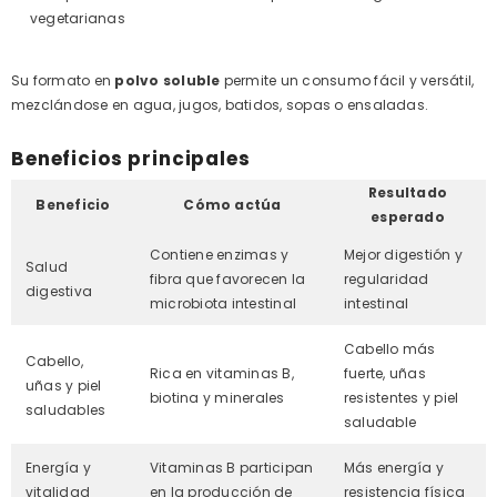
vegetarianas
Su formato en
polvo soluble
permite un consumo fácil y versátil,
mezclándose en agua, jugos, batidos, sopas o ensaladas.
Beneficios principales
Resultado
Beneficio
Cómo actúa
esperado
Contiene enzimas y
Mejor digestión y
Salud
fibra que favorecen la
regularidad
digestiva
microbiota intestinal
intestinal
Cabello más
Cabello,
Rica en vitaminas B,
fuerte, uñas
uñas y piel
biotina y minerales
resistentes y piel
saludables
saludable
Energía y
Vitaminas B participan
Más energía y
vitalidad
en la producción de
resistencia física