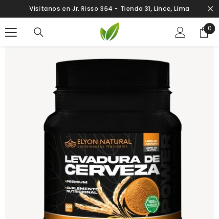
SALTAR AL CONTENIDO
Visitanos en Jr. Risso 364 - Tienda 31, Lince, Lima
0
0
ite