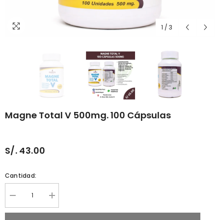
1
/
3
Magne Total V 500mg. 100 Cápsulas
S/. 43.00
Cantidad:
Reducir
Aumentar
cantidad
cantidad
porMagne
por