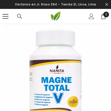
SALTAR AL CONTENIDO
Visitanos en Jr. Risso 364 - Tienda 31, Lince, Lima
0
0
ite