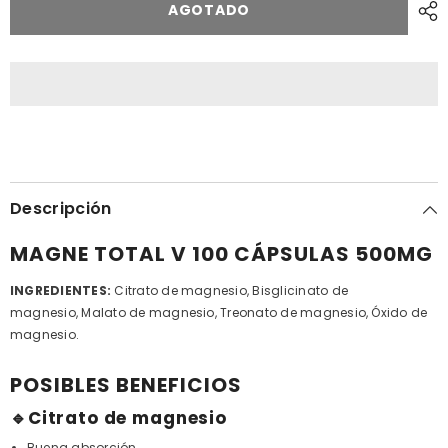
Total
Magne
AGOTADO
V
Total
500mg.
V
100
500mg.
cápsulas
100
cápsulas
Descripción
MAGNE TOTAL V 100 CÁPSULAS 500MG
INGREDIENTES:
Citrato de magnesio, Bisglicinato de
magnesio, Malato de magnesio, Treonato de magnesio, Óxido de
magnesio.
POSIBLES BENEFICIOS
🔹Citrato de magnesio
Buena absorción