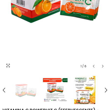
1
/
6