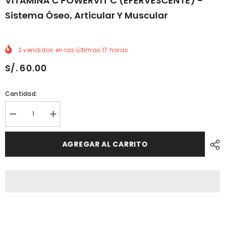
VITAMINA C POWERVIT C (EFERVESCENTE) -
Sistema Óseo, Articular Y Muscular
3
vendidos en las últimas
17
horas
S/. 60.00
Cantidad:
Reducir
Aumentar
cantidad
cantidad
porVITAMINA
por
C
VITAMINA
AGREGAR AL CARRITO
POWERVIT
C
C
POWERVIT
(EFERVESCENTE)
C
-
(EFERVESCENTE)
Sistema
-
óseo,
Sistema
Articular
óseo,
y
Articular
Muscular
y
Muscular