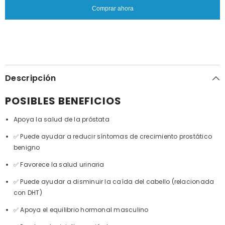
Próstata,
|
Comprar ahora
Vesícula.
Próstata,
Vesícula.
Descripción
POSIBLES BENEFICIOS
Apoya la salud de la próstata
✅ Puede ayudar a reducir síntomas de crecimiento prostático
benigno
✅ Favorece la salud urinaria
✅ Puede ayudar a disminuir la caída del cabello (relacionada
con DHT)
✅ Apoya el equilibrio hormonal masculino