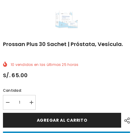
Prossan Plus 30 Sachet | Próstata, Vesícula.
10
vendidos en las últimas
25
horas
S/. 65.00
Cantidad:
Reducir
Aumentar
cantidad
cantidad
porProssan
por
Plus
Prossan
AGREGAR AL CARRITO
30
Plus
sachet
30
|
sachet