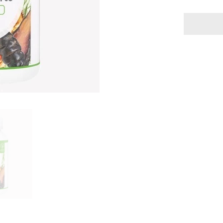
porProst
Complex
–
Forte
500mg
100
Cápsulas
|
Salud
Prostática
y
Vitalidad
Masculina