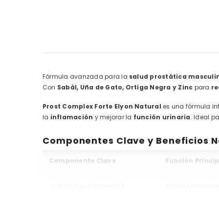
Fórmula avanzada para la
salud prostática masculi
Con
Sabál, Uña de Gato, Ortiga Negra y Zinc
para
re
Prost Complex Forte Elyon Natural
es una fórmula in
la
inflamación
y mejorar la
función urinaria
. Ideal 
Componentes Clave y Beneficios N
Componente Clave
Función Princip
Sabál (Saw Palmetto)
Antiinflamator
Uña de Gato (Uncaria
Refuerzo Inmun