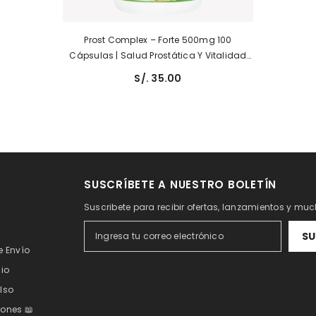
Prost Complex – Forte 500mg 100
Cápsulas | Salud Prostática Y Vitalidad
Masculina
S/. 35.00
SUSCRÍBETE A NUESTRO BOLETÍN
Suscribete para recibir ofertas, lanzamientos y m
SU
e Envío
cio
lso
ones 📖