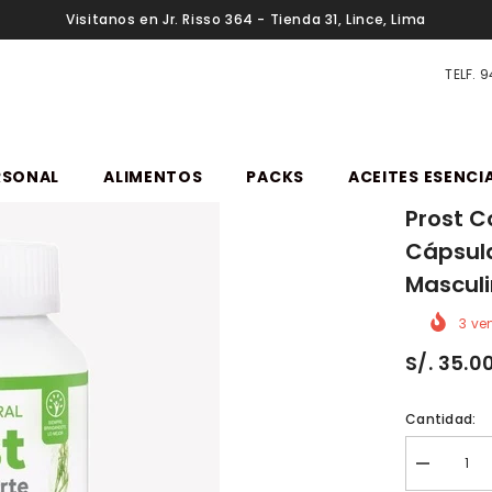
Visitanos en Jr. Risso 364 - Tienda 31, Lince, Lima
TELF. 
RSONAL
ALIMENTOS
PACKS
ACEITES ESENCI
Prost C
Cápsula
Mascul
3
ven
S/. 35.0
Cantidad:
Reducir
cantidad