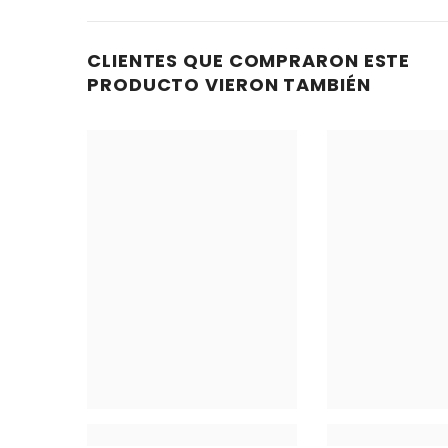
tomentosa)
Antioxidante
Ortiga Negra (Urtica dioica)
Depurativo y A
CLIENTES QUE COMPRARON ESTE
PRODUCTO VIERON TAMBIÉN
Zinc y Vitamina E
Protección Cel
Por Qué Elegir Prost Complex Forte
Apoya la salud prostática de forma natural y se
Reduce la inflamación y favorece el flujo urinar
Contribuye al equilibrio hormonal masculino grac
Fórmula sin químicos ni estimulantes artificiale
Modo de Uso y Dosis Suger
Detalle
Recomendación
Dosis Sugerida
2 cápsulas al día
co