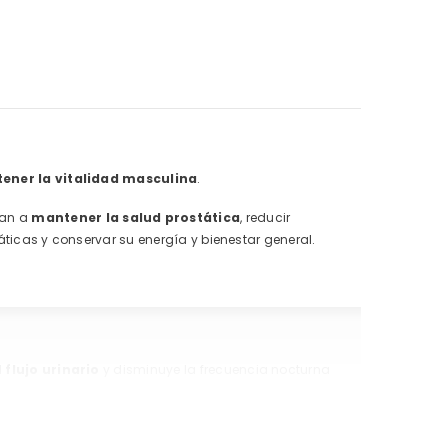
ener la vitalidad masculina
.
an a
mantener la salud prostática
, reducir
icas y conservar su energía y bienestar general.
l
flujo urinario
y disminuye la frecuencia nocturna
celular y fortalece las defensas.