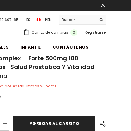
942 607 185
ES
PEN
PEN
0
Carrito de compras
Registrarse
0
items
ALES
INFANTIL
CONTÁCTENOS
omplex – Forte 500mg 100
s | Salud Prostática Y Vitalidad
ina
didos en las últimas
20
horas
0
AGREGAR AL CARRITO
Aumentar
cantidad