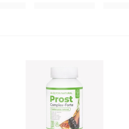
miento para
50 días
.
 35 años que buscan mantener su
salud prostática y energía vital
.
 menores de edad. Consultar con su médico si toma tratamiento horm
ente.
stata y recupera tu vitalidad. 🌿