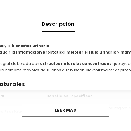
Descripción
na
y el
bienestar urinario
.
ducir la inflamación prostática
,
mejorar el flujo urinario
y
mant
tegral elaborada con
extractos naturales concentrados
que ayud
para hombres mayores de 35 años que buscan prevenir molestias prostát
aturales
al
Beneficios Específicos
Reduce el
tamaño de la próstata
, mejora e
LEER MÁS
io Prostático
de micción.
ológico y
Protege el
tejido prostático
de la oxidación 