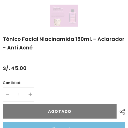
Tónico Facial Niacinamida 150ml. - Aclarador
- Anti Acné
S/. 45.00
Cantidad:
Reducir
Aumentar
cantidad
cantidad
porTónico
por
Facial
Tónico
AGOTADO
Niacinamida
Facial
150ml.
Niacinamida
-
150ml.
Aclarador
-