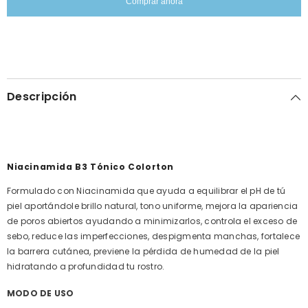
Comprar ahora
-
Aclarador
Anti
-
acné
Anti
acné
Descripción
Niacinamida B3 Tónico Colorton
Formulado con Niacinamida que ayuda a equilibrar el pH de tú
piel aportándole brillo natural, tono uniforme, mejora la apariencia
de poros abiertos ayudando a minimizarlos, controla el exceso de
sebo, reduce las imperfecciones, despigmenta manchas, fortalece
la barrera cutánea, previene la pérdida de humedad de la piel
hidratando a profundidad tu rostro.
MODO DE USO