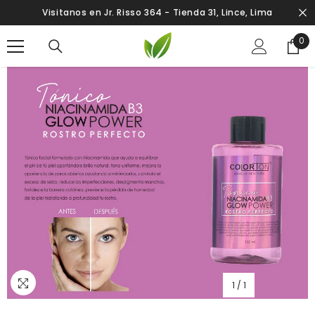
SALTAR AL CONTENIDO
Visitanos en Jr. Risso 364 - Tienda 31, Lince, Lima
0
0
ite
1
/
1