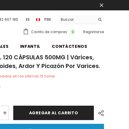
942 607 185
ES
PEN
PEN
0
Carrito de compras
Registrarse
0
items
ALES
INFANTIL
CONTÁCTENOS
 120 CÁPSULAS 500MG | Várices,
ides, Ardor Y Picazón Por Varices.
didos en las últimas
15
horas
0
AGREGAR AL CARRITO
Aumentar
cantidad
OL
por
VARIDOL