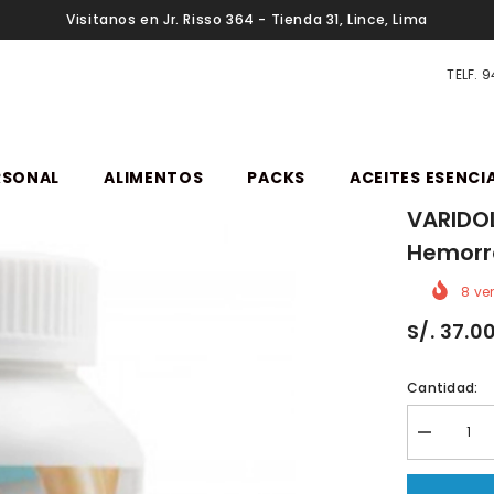
Visitanos en Jr. Risso 364 - Tienda 31, Lince, Lima
TELF. 
RSONAL
ALIMENTOS
PACKS
ACEITES ESENCI
VARIDOL
Hemorro
8
ven
S/. 37.0
Cantidad:
Reducir
cantidad
porVARID
120