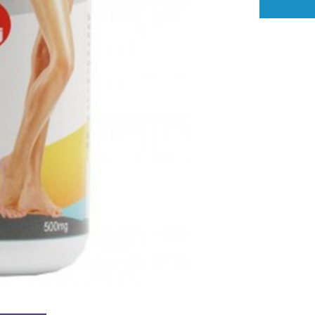
CÁPSULA
500MG
|
Várices,
Hemorroide
Ardor
y
Picazón
por
Varices.