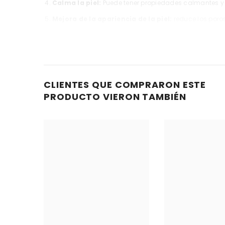
Calma la piel:
Puede tener propiedades calmantes y
Mejora de la apariencia de la piel:
reduce los poro
Tratamiento del acné:
ayuda a controlar el exceso 
Regulación del equilibrio de la piel:
Ayuda a equili
Dosificación:
Para mascarilla, mezclar aproximadament
CLIENTES QUE COMPRARON ESTE
unos 10-15 minutos antes de enjuagarla con agua tibia.
PRODUCTO VIERON TAMBIÉN
DUDAS O CONSULTAS SOBRE EL PRODUCTO, COMUNIC