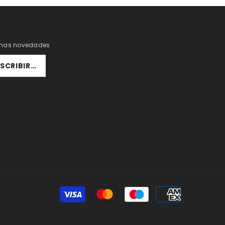
uchas novedades
SCRIBIRSE
Formas
de
pago