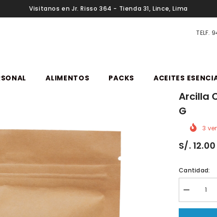
Visitanos en Jr. Risso 364 - Tienda 31, Lince, Lima
TELF. 
RSONAL
ALIMENTOS
PACKS
ACEITES ESENCI
Arcilla 
G
3
ven
S/. 12.00
Cantidad:
Reducir
cantidad
porArcilla
caolín