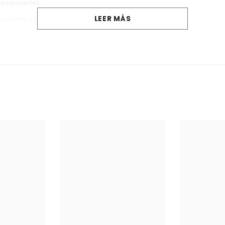
 suavizantes.
LEER MÁS
s visibles y proporcionar una tez más radiante.
de grasa y reducir la aparición de espinillas y granos.
brar la producción de sebo.
e una o dos cucharadas de arcilla con agua, hasta obtener una past
ARSE AL 942607185.