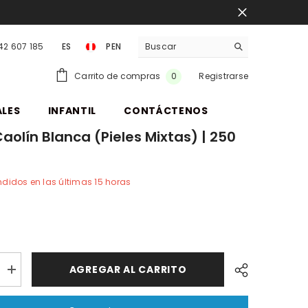
942 607 185
ES
PEN
PEN
0
Carrito de compras
Registrarse
0
items
ALES
INFANTIL
CONTÁCTENOS
Caolín Blanca (pieles Mixtas) | 250
didos en las últimas
15
horas
AGREGAR AL CARRITO
Aumentar
cantidad
por
Arcilla