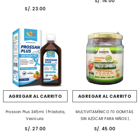
S/. 14.00
Hígado, Anticancerígeno,
Respiratorias
S/. 23.00
Diabetes.
AGREGAR AL CARRITO
AGREGAR AL CARRITO
Prossan Plus 345ml. | Próstata,
MULTIVITAMÍNICO 70 GOMITAS
Vesícula.
SIN AZÚCAR PARA NIÑOS |
Crecimiento, Concentración,
S/. 27.00
S/. 45.00
Sistema Inmunológico.