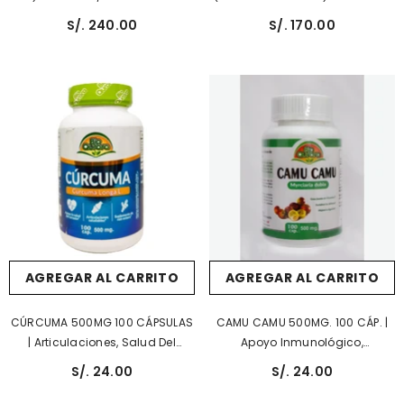
| Cerebro, Antiinflamatorio,
300 TABLETAS SUBLINGUALES |
S/. 240.00
S/. 170.00
Depresión, Vista, Diabetes.
Anemia, Estado De Ánimo,
Neurotransmisores, Energía,
Corazón.
AGREGAR AL CARRITO
AGREGAR AL CARRITO
CÚRCUMA 500MG 100 CÁPSULAS
CAMU CAMU 500MG. 100 CÁP. |
| Articulaciones, Salud Del
Apoyo Inmunológico,
Corazón.
Antioxidante, Antiinflamatorio.
S/. 24.00
S/. 24.00