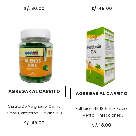
Inmune, Digestión, Desinflama.
Cabello, Crecimiento De Uñas.
S/. 60.00
S/. 45.00
AGREGAR AL CARRITO
AGREGAR AL CARRITO
Citrato De Magnesio, Camu
Paltibrón GN 180ml. - Sabor
Camu, Vitamina C Y Zinc 130
Menta - Infecciones
Gomitas PARA ADULTOS SIN
Respiratorias
S/. 49.00
S/. 18.00
AZÚCAR |