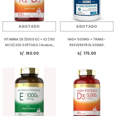
AGOTADO
AGOTADO
VITAMINA D3 (5000 IU) + K2 (100
NAD+ 500MG + TRANS-
MCG) 300 SOFTGELS | Huesos,
RESVERATROL 300MG
Infecciones, Presión Arterial,
ABSORCIÓN SUPERIOR |
S/. 160.00
S/. 175.00
Estado De Ánimo, Diabetes.
Longevidad.