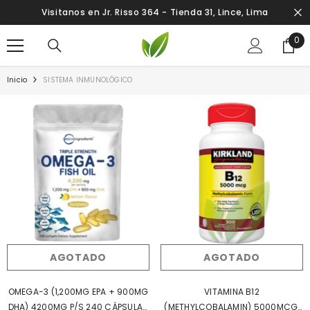
SALTAR AL CONTENIDO
Visitanos en Jr. Risso 364 - Tienda 31, Lince, Lima
0
0
ite
Inicio
SISTEMA INMUNOLÓGICO
AGOTADO
AGOTADO
OMEGA-3 (1,200MG EPA + 900MG
VITAMINA B12
DHA) 4200MG P/S 240 CÁPSULAS
(METHYLCOBALAMIN) 5000MCG,