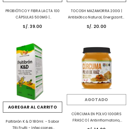
PROBIÓTICO Y FIBRA LACTA 100
TOCOSH MAZAMORRA 200G |
CÁPSULAS 500MG |
Antibiótico Natural, Energizante,
Estreñimiento, Hinchazón,
Probiótico, Estómago.
S/. 39.00
S/. 20.00
Metabolismo.
AGOTADO
AGREGAR AL CARRITO
CÚRCUMA EN POLVO 100GRS
FRASCO | Antiinflamatorio,
Paltibrón K & D 180ml. - Sabor
Antioxidante, Articulaciones,
Ttti Frutti - Infecciones