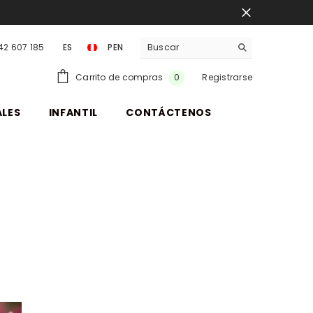
942 607 185
ES
PEN
PEN
0
Carrito de compras
Registrarse
0
items
ALES
INFANTIL
CONTÁCTENOS