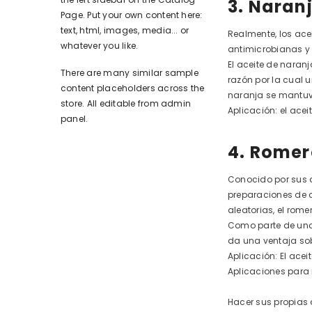
3. Naran
Page. Put your own content here:
text, html, images, media... or
Realmente, los acei
whatever you like.
antimicrobianas y
El aceite de naran
There are many similar sample
razón por la cual 
content placeholders across the
naranja se mantuvo
store. All editable from admin
Aplicación: el ace
panel.
4. Romer
Conocido por sus ap
preparaciones de c
aleatorias, el rom
Como parte de una 
da una ventaja sob
Aplicación: El ace
Aplicaciones para
Hacer sus propias 