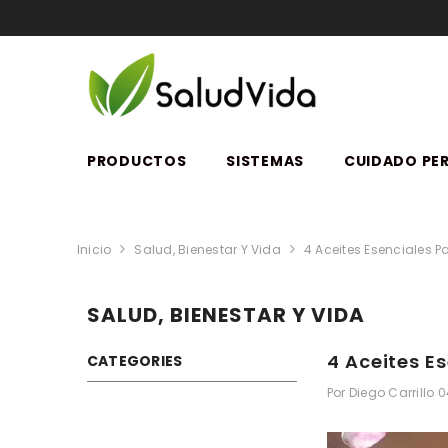
SALTAR AL CONTENIDO
PRODUCTOS
SISTEMAS
CUIDADO PE
Inicio
Salud, Bienestar Y Vida
4 Aceites Esenciales P
SALUD, BIENESTAR Y VIDA
4 Aceites E
CATEGORIES
Por
Diego Carrillo
0