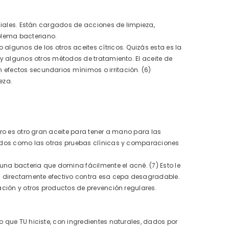
nciales. Están cargados de acciones de limpieza,
blema bacteriano.
algunos de los otros aceites cítricos. Quizás esta es la
 y algunos otros métodos de tratamiento. El aceite de
 efectos secundarios mínimos o irritación. (6)
eza.
ero es otro gran aceite para tener a mano para las
llados como las otras pruebas clínicas y comparaciones
na bacteria que domina fácilmente el acné. (7) Esto le
s directamente efectivo contra esa cepa desagradable.
cación y otros productos de prevención regulares.
o que TU hiciste, con ingredientes naturales, dados por