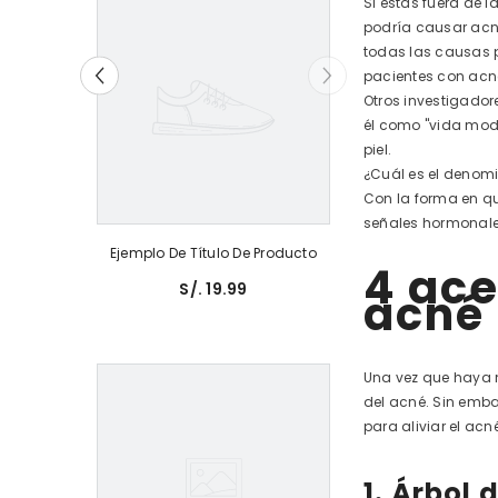
Si estás fuera de 
podría causar acné
todas las causas p
pacientes con acné
Otros investigador
él como "vida mod
piel.
¿Cuál es el denomi
Con la forma en que
señales hormonales
Producto
Ejemplo De Título De Producto
4 ace
S/. 19.99
acné
Una vez que haya m
del acné. Sin emba
para aliviar el acné
1. Árbol d