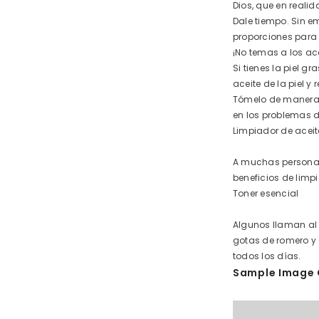
Dios, que en reali
Dale tiempo. Sin e
proporciones para t
¡No temas a los ac
Si tienes la piel 
aceite de la piel y 
Tómelo de manera h
en los problemas 
Limpiador de aceit
A muchas personas 
beneficios de limpi
Toner esencial
Algunos llaman al 
gotas de romero y 
todos los días.
Sample Image 