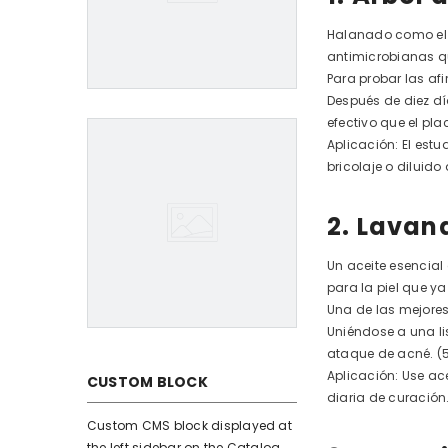
Halanado como el a
antimicrobianas qu
Para probar las afi
Después de diez día
efectivo que el pl
Aplicación: El estu
bricolaje o diluido
2. Lavan
Un aceite esencial
para la piel que ya
Una de las mejores
Uniéndose a una li
ataque de acné. (
Aplicación: Use a
CUSTOM BLOCK
diaria de curación
Custom CMS block displayed at
the left sidebar on the Catalog