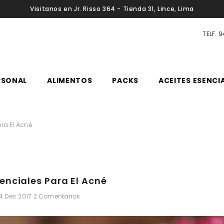
Visitanos en Jr. Risso 364 - Tienda 31, Lince, Lima
TELF. 
RSONAL
ALIMENTOS
PACKS
ACEITES ESENCI
ara El Acné
senciales Para El Acné
4 Dec 2017
2 Comentarios