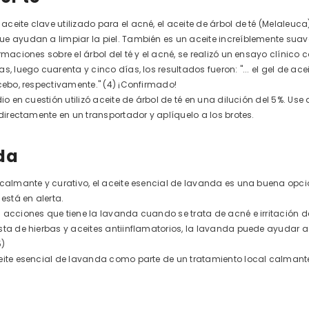
ceite clave utilizado para el acné, el aceite de árbol de té (Melaleuca
e ayudan a limpiar la piel. También es un aceite increíblemente suav
rmaciones sobre el árbol del té y el acné, se realizó un ensayo clínico
s, luego cuarenta y cinco días, los resultados fueron: "... el gel de ac
acebo, respectivamente." (4) ¡Confirmado!
dio en cuestión utilizó aceite de árbol de té en una dilución del 5%. Us
 directamente en un transportador y aplíquelo a los brotes.
da
 calmante y curativo, el aceite esencial de lavanda es una buena op
 está en alerta.
 acciones que tiene la lavanda cuando se trata de acné e irritación de
sta de hierbas y aceites antiinflamatorios, la lavanda puede ayudar a
5)
ceite esencial de lavanda como parte de un tratamiento local calman
.