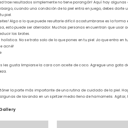
dad trae resultados simplemente no tiene parangón! Aquí hay algunas
mbargo, cuando una condición de la piel entra en juego, debes darte u
u piel.
eites! Algo a lo que puede resultarle difícil acostumbrarse es la forma
grasa, esto puede ser aterrador. Muchas personas encuentran que usar a
reducir los brotes.
olística. No se trata solo de lo que pones en tu piel: ¡lo que entra en
de acné!
e
les gusta limpiarse la cara con aceite de coco. Agregue una gota de
eza.
tóner la parte más importante de una rutina de cuidado de la piel. Ha
algunas de lavanda en un spritzer medio lleno de hamamelis. Agitar, l
Gallery