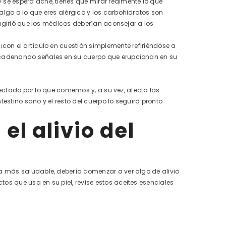
se espera acné, tienes que mirar realmente lo que
lgo a lo que eres alérgico y los carbohidratos son
sugirió que los médicos deberían aconsejar a los
con el artículo en cuestión simplemente refiriéndose a
ncadenando señales en su cuerpo que erupcionan en su
afectado por lo que comemos y, a su vez, afecta las
stino sano y el resto del cuerpo lo seguirá pronto.
el alivio del
a más saludable, debería comenzar a ver algo de alivio
s que usa en su piel, revise estos aceites esenciales