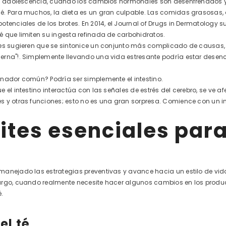
la adolescencia, cuando los cambios hormonales son desenfrenados y 
. Para muchos, la dieta es un gran culpable. Las comidas grasosas, a
otenciales de los brotes. En 2014, el Journal of Drugs in Dermatology 
 que limiten su ingesta refinada de carbohidratos.
es sugieren que se sintonice un conjunto más complicado de causas, ¡
erna"!. Simplemente llevando una vida estresante podría estar dese
nador común? Podría ser simplemente el intestino.
 el intestino interactúa con las señales de estrés del cerebro, se ve 
 y otras funciones; esto no es una gran sorpresa. Comience con un inte
ites esenciales para 
anejado las estrategias preventivas y avance hacia un estilo de vid
rgo, cuando realmente necesite hacer algunos cambios en los producto
.
el té