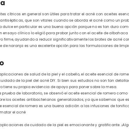
ja
tes cítricos en general son útiles para tratar el acné con aceites ese
 antisépticas, que son vitales cuando se aborda el acné como un pro
ja dulce en particular es una buena opción porque no es tan duro como 
un ensayo clínico lo eligió para probar junto con el aceite de albahaca
 firme, ayudando a reducir significativamente los brotes de acné con
ite de naranja es una excelente opción para las formulaciones de limpi
o
licaciones de salud de la piel y el cabello, el aceite esencial de rom
uidado de la piel del acné DIY. Si bien sus estudios no son tan deta
ero tiene su propia evidencia de apoyo para poner sobre la mesa.
prueba de laboratorio, se observó el aceite esencial de romero como u
re los aceites antibacterianos generalizados, ya que sabemos que e
ite esencial de romero es una buena adición a las infusiones de tonifi
 matar el acné
aplicaciones de cuidado de la piel es emocionante y gratificante. ¡Alg