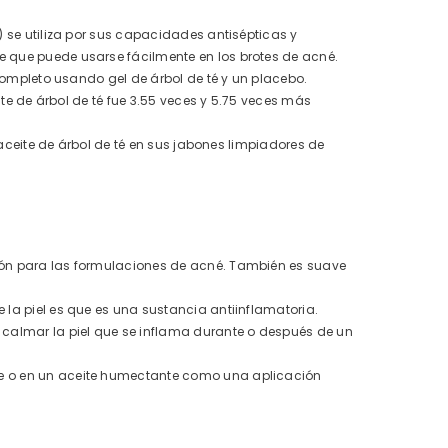
) se utiliza por sus capacidades antisépticas y
e que puede usarse fácilmente en los brotes de acné.
 completo usando gel de árbol de té y un placebo.
eite de árbol de té fue 3.55 veces y 5.75 veces más
e aceite de árbol de té en sus jabones limpiadores de
ción para las formulaciones de acné. También es suave
 la piel es que es una sustancia antiinflamatoria.
 calmar la piel que se inflama durante o después de un
te o en un aceite humectante como una aplicación