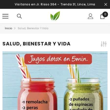
SALTAR AL CONTENIDO
Visitanos en Jr. Risso 364 - Tienda 31, Lince, Lima
0
0
ite
Inicio
Salud, Bienestar Y Vida
SALUD, BIENESTAR Y VIDA