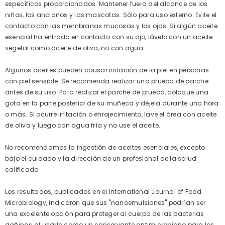
específicos proporcionados. Mantener fuera del alcance de los
niños, los ancianos y las mascotas. Sólo para uso externo. Evite el
contacto con las membranas mucosas y los ojos. Si algún aceite
esencial ha entrado en contacto con su ojo, lávelo con un aceite
vegetal como aceite de oliva, no con agua.
Algunos aceites pueden causar irritación de la piel en personas
con piel sensible. Se recomienda realizar una prueba de parche
antes de su uso. Para realizar el parche de prueba, coloque una
gota en la parte posterior de su muñeca y déjela durante una hora
o más. Si ocurre irritación o enrojecimiento, lave el área con aceite
de oliva y luego con agua fría y no use el aceite.
No recomendamos la ingestión de aceites esenciales, excepto
bajo el cuidado y la dirección de un profesional de la salud
calificado.
Los resultados, publicados en el International Journal of Food
Microbiology, indicaron que sus "nanoemulsiones" podrían ser
una excelente opción para proteger al cuerpo de las bacterias
dañinas al usarlo como un conservante antimicrobiano para los