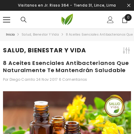
SALTAR AL CONTENIDO
Visitanos en Jr. Risso 364 - Tienda 31, Lince, Lima
0
0
ite
Inicio
Salud, Bienestar Y Vida
8 Aceites Esenciales Antibacterianos Qu
SALUD, BIENESTAR Y VIDA
8 Aceites Esenciales Antibacterianos Que
Naturalmente Te Mantendrán Saludable
Por
Diego Carrillo
24 Nov 2017
6 Comentarios